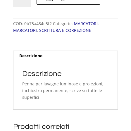
OH
PEN
PUNTA
FINE
COD:
0b75a484e5f2
Categorie:
MARCATORI
,
PERMANENTE
MARCATORI
,
SCRITTURA E CORREZIONE
ASTUCCIO
quantità
Descrizione
Descrizione
Penna per lavagne luminose e proiezioni,
inchiostro permanente, scrive su tutte le
superfici
Prodotti correlati