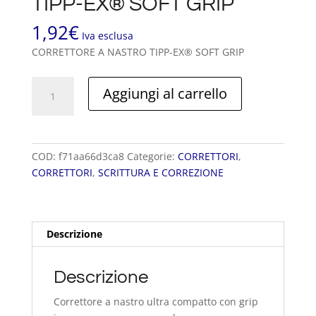
TIPP-EX® SOFT GRIP
1,92
€
Iva esclusa
CORRETTORE A NASTRO TIPP-EX® SOFT GRIP
CORRETTORE
Aggiungi al carrello
A
NASTRO
TIPP-
EX®
COD:
f71aa66d3ca8
Categorie:
CORRETTORI
,
SOFT
CORRETTORI
,
SCRITTURA E CORREZIONE
GRIP
quantità
Descrizione
Descrizione
Correttore a nastro ultra compatto con grip