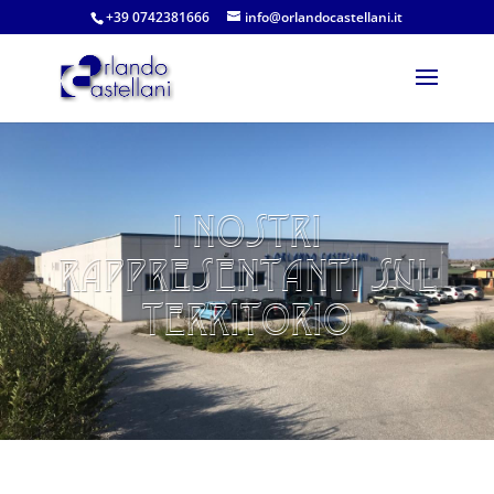
+39 0742381666
info@orlandocastellani.it
I nostri
rappresentanti sul
territorio