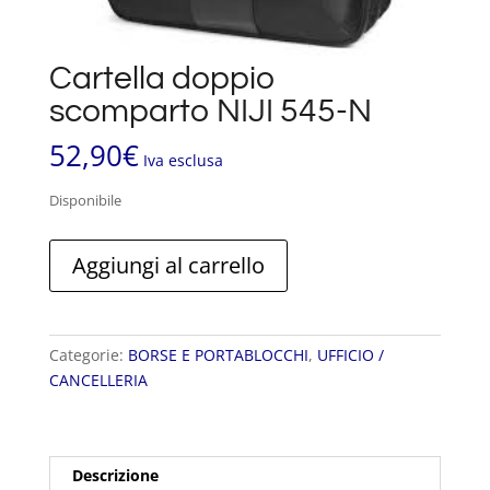
Cartella doppio
scomparto NIJI 545-N
52,90
€
Iva esclusa
Disponibile
Cartella
Aggiungi al carrello
doppio
scomparto
NIJI
545-
Categorie:
BORSE E PORTABLOCCHI
,
UFFICIO /
N
CANCELLERIA
quantità
Descrizione