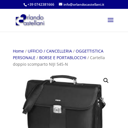
+39 0742381666
info@orlandocastellani.it
Home
/
UFFICIO / CANCELLERIA
/
OGGETTISTICA
PERSONALE
/
BORSE E PORTABLOCCHI
/ Cartella
doppio scomparto NIJI 545-N