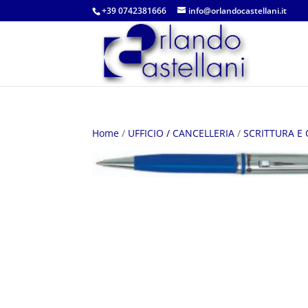
+39 0742381666
info@orlandocastellani.it
Home
/
UFFICIO / CANCELLERIA
/
SCRITTURA E