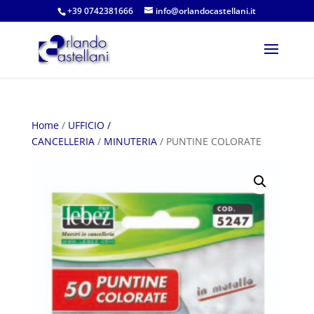
+39 0742381666
info@orlandocastellani.it
Home
/
UFFICIO /
CANCELLERIA
/
MINUTERIA
/ PUNTINE COLORATE