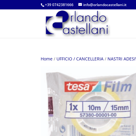
+39 0742381666
info@orlandocastellani.it
Home
/
UFFICIO / CANCELLERIA
/
NASTRI ADESI