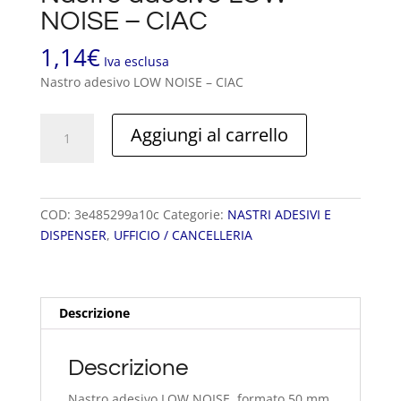
NOISE – CIAC
1,14
€
Iva esclusa
Nastro adesivo LOW NOISE – CIAC
Nastro
Aggiungi al carrello
adesivo
LOW
NOISE
-
COD:
3e485299a10c
Categorie:
NASTRI ADESIVI E
CIAC
DISPENSER
,
UFFICIO / CANCELLERIA
quantità
Descrizione
Descrizione
Nastro adesivo LOW NOISE, formato 50 mm