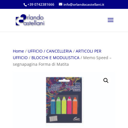
+39 0742381666
info@orlandocastellani.it
Home
/
UFFICIO / CANCELLERIA
/
ARTICOLI PER
UFFICIO
/
BLOCCHI E MODULISTICA
/ Memo Speed –
segnapagina Forma di Matita