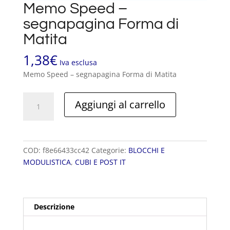
Memo Speed –
segnapagina Forma di
Matita
1,38
€
Iva esclusa
Memo Speed – segnapagina Forma di Matita
Memo
Aggiungi al carrello
Speed
-
segnapagina
Forma
COD:
f8e66433cc42
Categorie:
BLOCCHI E
di
MODULISTICA
,
CUBI E POST IT
Matita
quantità
Descrizione