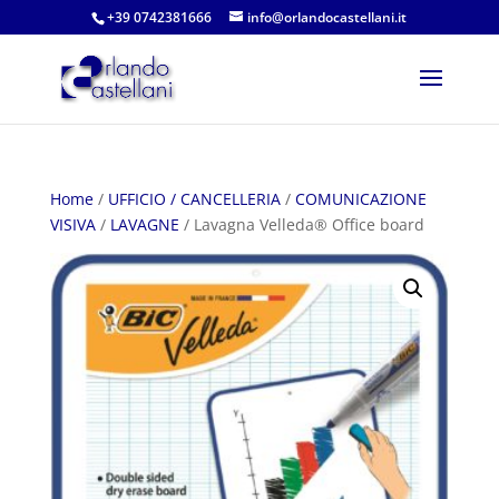
+39 0742381666
info@orlandocastellani.it
Home
/
UFFICIO / CANCELLERIA
/
COMUNICAZIONE
VISIVA
/
LAVAGNE
/ Lavagna Velleda® Office board