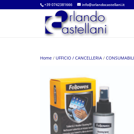
+39 0742381666
info@orlandocastellani.it
Home
/
UFFICIO / CANCELLERIA
/
CONSUMABILI