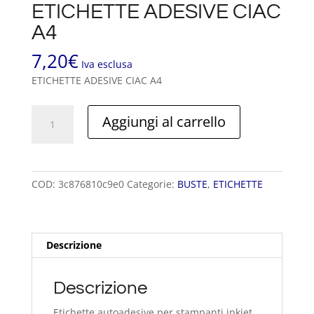
ETICHETTE ADESIVE CIAC
A4
7,20
€
Iva esclusa
ETICHETTE ADESIVE CIAC A4
ETICHETTE
Aggiungi al carrello
ADESIVE
CIAC
A4
quantità
COD:
3c876810c9e0
Categorie:
BUSTE
,
ETICHETTE
Descrizione
Descrizione
Etichette autoadesive per stampanti inkjet,