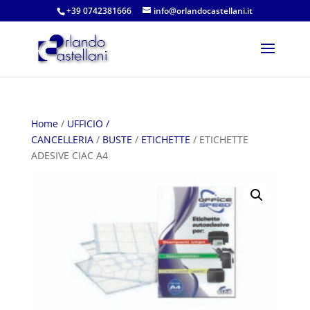
+39 0742381666
info@orlandocastellani.it
Home
/
UFFICIO /
CANCELLERIA
/
BUSTE
/
ETICHETTE
/ ETICHETTE
ADESIVE CIAC A4