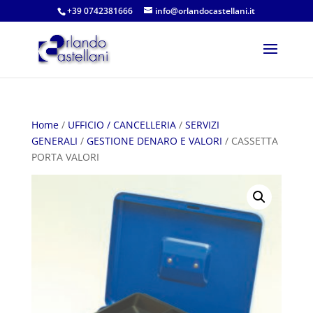
+39 0742381666
info@orlandocastellani.it
Home
/
UFFICIO / CANCELLERIA
/
SERVIZI
GENERALI
/
GESTIONE DENARO E VALORI
/ CASSETTA
PORTA VALORI