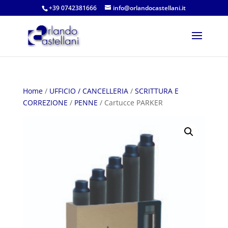
+39 0742381666
info@orlandocastellani.it
Home
/
UFFICIO / CANCELLERIA
/
SCRITTURA E
CORREZIONE
/
PENNE
/ Cartucce PARKER