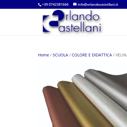
+39 0742381666
info@orlandocastellani.it
Home
/
SCUOLA
/
COLORE E DIDATTICA
/ VELIN