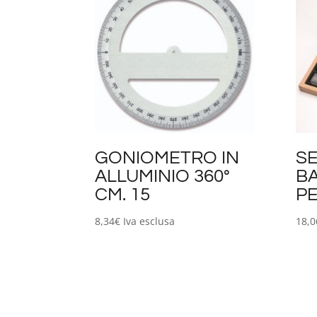
GONIOMETRO IN
SE
ALLUMINIO 360°
BA
CM. 15
PE
8,34
€
Iva esclusa
18,0