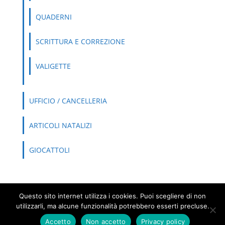
QUADERNI
SCRITTURA E CORREZIONE
VALIGETTE
UFFICIO / CANCELLERIA
ARTICOLI NATALIZI
GIOCATTOLI
Questo sito internet utilizza i cookies. Puoi scegliere di non
Copyright © 2026
Orlando Castellani S.r.l.
|
Realizzazione
utilizzarli, ma alcune funzionalità potrebbero esserti precluse.
2026
NETWORX Internet Solutions
Accetto
Non accetto
Privacy policy