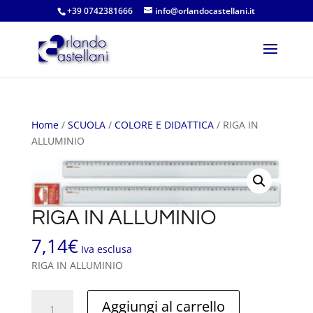
+39 0742381666
info@orlandocastellani.it
Home
/
SCUOLA
/
COLORE E DIDATTICA
/ RIGA IN
ALLUMINIO
RIGA IN ALLUMINIO
7,14
€
Iva esclusa
RIGA IN ALLUMINIO
RIGA
Aggiungi al carrello