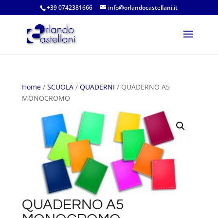
+39 0742381666
info@orlandocastellani.it
Home
/
SCUOLA
/
QUADERNI
/ QUADERNO A5
MONOCROMO
QUADERNO A5