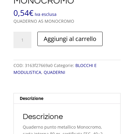
MONOCROMO
0,54
€
Iva esclusa
QUADERNO A5 MONOCROMO
QUADERNO
Aggiungi al carrello
A5
MONOCROMO
quantità
COD:
3163f27669a0
Categorie:
BLOCCHI E
MODULISTICA
,
QUADERNI
Descrizione
Descrizione
Quaderno punto metallico Monocromo,
carta interna 80 gr. certificata FSC, 40+2