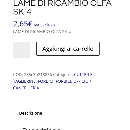
LAME DI RICAMBIO OLFA
SK-4
2,65
€
Iva esclusa
LAME DI RICAMBIO OLFA SK-4
LAME
Aggiungi al carrello
DI
RICAMBIO
OLFA
SK-
COD:
255c3b218836
Categorie:
CUTTER E
4
TAGLIERINE
,
FORBICI
,
FORBICI
,
UFFICIO /
quantità
CANCELLERIA
Descrizione