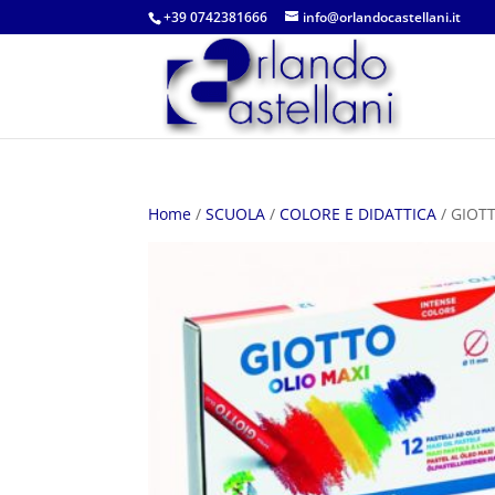
+39 0742381666
info@orlandocastellani.it
Home
/
SCUOLA
/
COLORE E DIDATTICA
/ GIOT