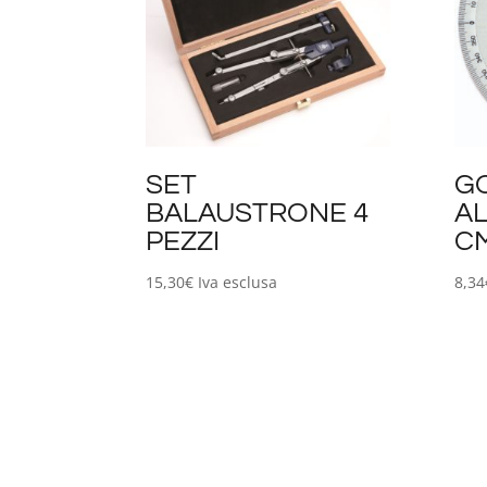
SET
G
BALAUSTRONE 4
AL
PEZZI
CM
15,30
€
Iva esclusa
8,34