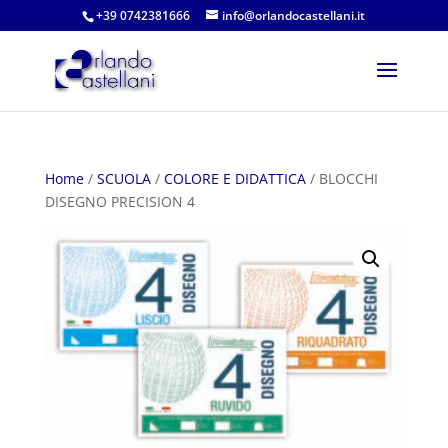
+39 0742381666
info@orlandocastellani.it
Home
/
SCUOLA
/
COLORE E DIDATTICA
/ BLOCCHI
DISEGNO PRECISION 4